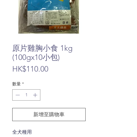
原片雞胸小食 1kg
(100gx10小包)
價
HK$110.00
格
數量
*
新增至購物車
全犬種用