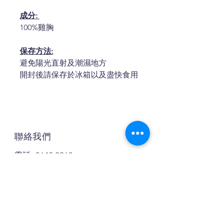
成分:
100%雞胸
保存方法:
避免陽光直射及潮濕地方
開封後請保存於冰箱以及盡快食用
聯絡我們
電話:
2640 0968
地址: 新界屯門青柏徑6號鹿苑大廈
13號地鋪
WhatsApp: 91663444