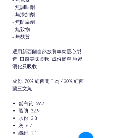
- 無調味劑
- 無添加劑
- 無防腐劑
- 無榖物
- 無麩質
選用新西蘭自然放養羊肉愛心製
造, 口感美味柔軟, 成份簡單,容易
消化及吸收
成份: 70% 紐西蘭羊肉 / 30% 紐西
蘭三文魚
蛋白質: 59.7
脂肪: 32.9
水份: 2.8
灰: 6.7
纖維: 1.1