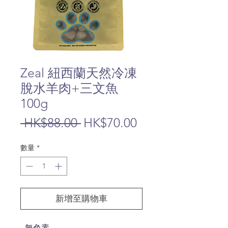
Zeal 紐西蘭天然冷凍
脫水羊肉+三文魚
100g
一
促
 HK$88.00 
HK$70.00
般
銷
數量
*
價
價
格
格
新增至購物車
- 無色素