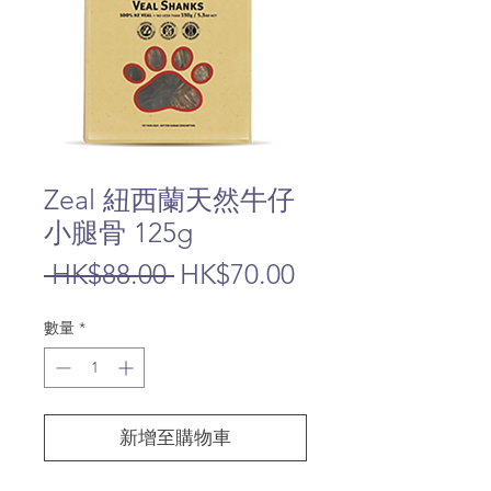
Zeal 紐西蘭天然牛仔
小腿骨 125g
一
促
 HK$88.00 
HK$70.00
般
銷
數量
*
價
價
格
格
新增至購物車