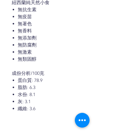
紐西蘭純天然小食
無抗生素
無疫苗
無著色
無香料
無添加劑
無防腐劑
無激素
無類固醇
成份分析/100克
蛋白質: 78.9
脂肪: 6.3
水份: 8.1
灰: 3.1
纖維: 3.6