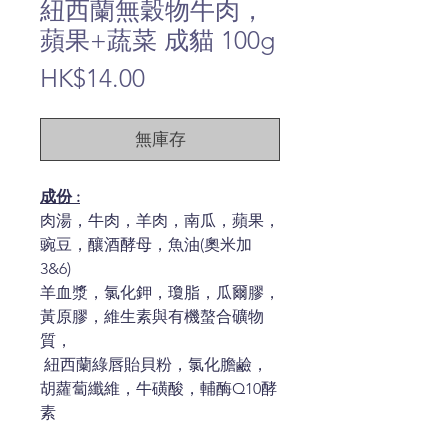
紐西蘭無穀物牛肉，
蘋果+蔬菜 成貓 100g
價
HK$14.00
格
無庫存
成份 :
肉湯，牛肉，羊肉，南瓜，蘋果，
豌豆，釀酒酵母，魚油(奧米加
3&6)
羊血漿，氯化鉀，瓊脂，瓜爾膠，
黃原膠，維生素與有機螯合礦物
質，
紐西蘭綠唇貽貝粉，氯化膽鹼，
胡蘿蔔纖維，牛磺酸，輔酶Q10酵
素