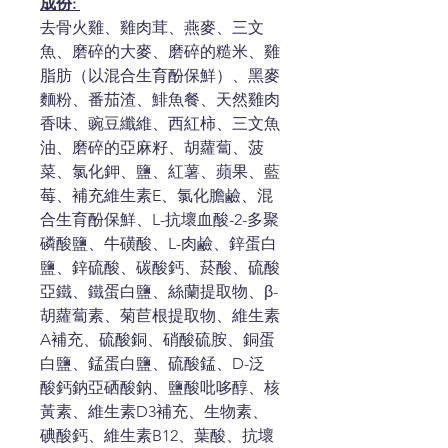
成份:
去骨火雞、雞肉茸、燕麥、三文
魚、磨碎的大麥、磨碎的糙米、雞
脂肪（以混合生​​育酚保鮮）、黑麥
麵粉、番茄渣、鯡魚餐、天然雞肉
香味、豌豆纖維、西紅柿、三文魚
油、磨碎的亞麻籽、胡蘿蔔、菠
菜、氯化鉀、鹽、紅薯、蘋果、藍
莓、補充維生素E、氯化膽鹼、混
合生育酚保鮮、L-抗壞血酸-2-多聚
磷酸鹽、牛磺酸、L-肉鹼、鋅蛋白
鹽、鋅硫酸、碳酸鈣、菸酸、硫酸
亞鐵、鐵蛋白鹽、絲蘭提取物、β-
胡蘿蔔素、菊苣根提取物、維生素
A補充、硫酸銅、硝酸硫胺、銅蛋
白鹽、錳蛋白鹽、硫酸錳、D-泛
酸鈣鈉亞硒酸鈉、鹽酸吡哆醇、核
黃素、維生素D3補充、生物素、
碘酸鈣、維生素B12、葉酸、抗壞