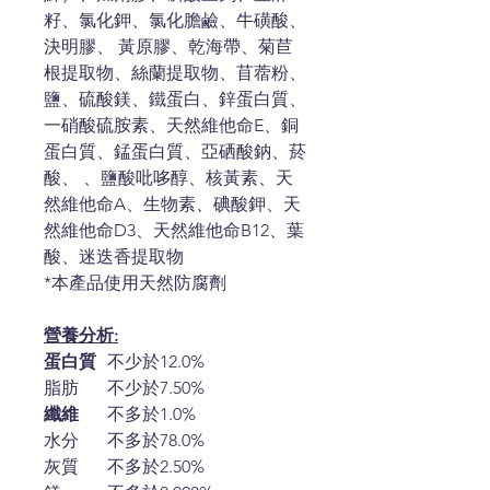
籽、氯化鉀、氯化膽鹼、牛磺酸、
決明膠、 黃原膠、乾海帶、菊苣
根提取物、絲蘭提取物、苜蓿粉、
鹽、硫酸鎂、鐵蛋白、鋅蛋白質、
一硝酸硫胺素、天然維他命E、銅
蛋白質、錳蛋白質、亞硒酸鈉、菸
酸、 、鹽酸吡哆醇、核黃素、天
然維他命A、生物素、碘酸鉀、天
然維他命D3、天然維他命B12、葉
酸、迷迭香提取物
*本產品使用天然防腐劑
營養分析:
蛋白質
不少於
12.0%
脂肪
不少於
7.50%
纖維
不多於
1.0%
水分
不多於
78.0%
灰質
不多於
2.50%