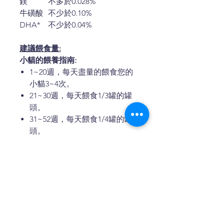
鎂
不多於
0.028%
牛磺酸
不少於
0.10%
DHA*
不少於
0.04%
建議餵食量:
小貓的餵養指南:
1~20週，每天盡量的餵食您的
小貓3~4次。
21~30週，每天餵食1/3罐的罐
頭。
31~52週，每天餵食1/4罐的罐
頭。
常溫食用，
未食用的部分請封裝和
冷藏。隨時準備一碗乾淨的水給您
的貓備用。混合餵養，每餵食½罐
的罐頭減少¼杯的乾糧。
*卡路里含量: 1,250千卡/千克
*請將食物儲存在乾燥、陰涼處