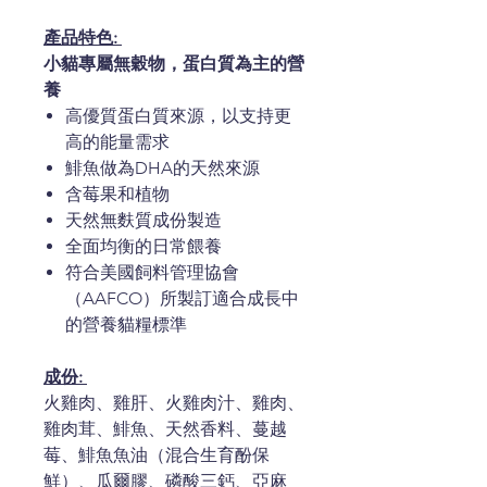
產品特色:
小貓專屬無穀物，蛋白質為主的營
養
高優質蛋白質來源，以支持更
高的能量需求
鯡魚做為DHA的天然來源
含莓果和植物
天然無麩質成份製造
全面均衡的日常餵養
符合美國飼料管理協會
（AAFCO）所製訂適合成長中
的營養貓糧標準
成份:
火雞肉、雞肝、火雞肉汁、雞肉、
雞肉茸、鯡魚、天然香料、蔓越
莓、鯡魚魚油（混合生育酚保
鮮）、瓜爾膠、磷酸三鈣、亞麻