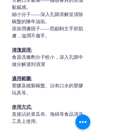
分解口水黏液——擺脫餐具的滑溜
黏膩感。
細小分子——深入孔隙溶解並清除
碗盤的陳年油垢。
添加潤膚因子——照顧飼主手部肌
膚，滋潤不傷手。
清潔原理:
食器洗滌劑分子較小，深入孔隙中
做分解達到清潔
適用範圍:
塑膠及鐵製碗盤、沾有口水的塑膠
玩具等。
使用方式:
直接沾於菜瓜布、海綿等食品清洗
工具上使用。