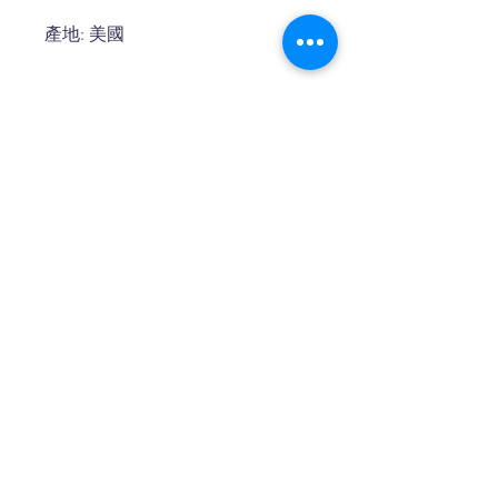
產地: 美國
聯絡我們
電話:
2640 0968
地址: 新界屯門青柏徑6號鹿苑大廈
13號地鋪
WhatsApp: 91663444
付款方式: 現金