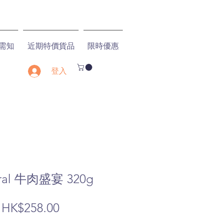
需知
近期特價貨品
限時優惠
登入
tural 牛肉盛宴 320g
一
促
HK$258.00