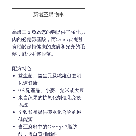
新增至購物車
高級三文魚為您的狗提供了強壯肌
肉的必需氨基酸，而Omega油則
有助於保持健康的皮膚和光亮的毛
髮，減少毛髮脫落。
配方特色：
益生菌、益生元及纖維促進消
化道健康
0% 副產品、小麥、粟米或大豆
來自蔬果的抗氧化劑強化免疫
系統
全穀類是提供碳水化合物的極
佳能源
含亞麻籽中的Omega 3脂肪
酸，蛋白質和纖維