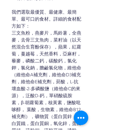
我們選取最優質、最健康、最簡
單、最可口的食材。詳細的食材配
方如下：
三文魚粉，燕麥片，馬鈴薯，全燕
麥，去骨三文魚肉，菜籽油（以天
然混合生育酚保存），蘋果，紅蘿
蔔，蔓越莓，天然香料，亞麻籽，
藜麥，磷酸二鈣，碳酸鈣，氯化
鉀，氯化鈉，膽鹼氯化物，維他命
（維他命A補充劑，維他命D3補充
劑，維他命E補充劑，菸酸，L-抗
壞血酸-2-多磷酸鹽（維他命C的來
源），泛酸D-鈣，單硝酸硫胺
素，β-胡蘿蔔素，核黃素，鹽酸吡
哆醇， 葉酸，生物素，維他命B12
補充劑），礦物質（蛋白質鋅，蛋
白質鐵，蛋白質銅，氧化鋅，蛋白