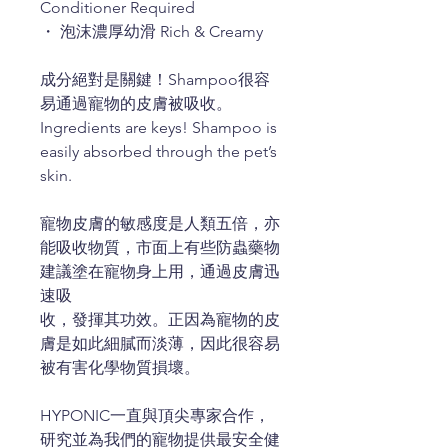
Conditioner Required
・ 泡沫濃厚幼滑 Rich & Creamy
成分絕對是關鍵！Shampoo很容
易通過寵物的皮膚被吸收。
Ingredients are keys! Shampoo is
easily absorbed through the pet’s
skin.
寵物皮膚的敏感度是人類五倍，亦
能吸收物質，市面上有些防蟲藥物
建議塗在寵物身上用，通過皮膚迅
速吸
收，發揮其功效。正因為寵物的皮
膚是如此細膩而淡薄，因此很容易
被有害化學物質損壞。
HYPONIC一直與頂尖專家合作，
研究並為我們的寵物提供最安全健