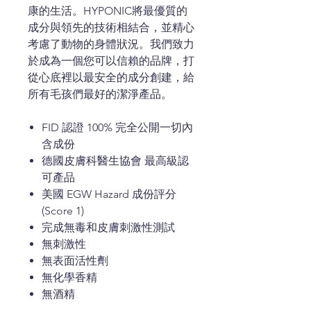
康的生活。HYPONIC將最優質的
成分與領先的技術相結合，並精心
考慮了動物的身體狀況。我們致力
於成為一個您可以信賴的品牌，打
從心底裡以最安全的成分創建，給
所有毛孩們最好的潔淨產品。
FID 認證 100% 完全公開一切內
含成份
德國皮膚科醫生協會 最高級認
可產品
美國 EGW Hazard 成份評分
(Score 1)
完成無毒和皮膚刺激性測試
無刺激性
無表面活性劑
無化學香精
無酒精