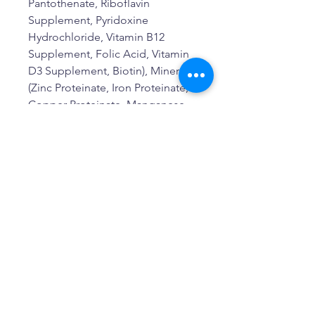
Pantothenate, Riboflavin
Supplement, Pyridoxine
Hydrochloride, Vitamin B12
Supplement, Folic Acid, Vitamin
D3 Supplement, Biotin), Minerals
(Zinc Proteinate, Iron Proteinate,
Copper Proteinate, Manganese
Proteinate, Sodium Selenite,
Ethylenediamine Dihydriodide),
Choline Chloride, Taurine, Freeze
Dried Cod, Dried Bacillus
coagulans Fermentation Product,
Rosemary Extract.
保證分析
粗蛋白（最小）42％
粗脂肪（最小）18％
粗纖維（最大）3％
水分（最大）9％