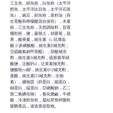
三文魚，鯡魚粉，白魚粉（太平洋
鱈魚，太平洋比目魚，太平洋石斑
魚），豌豆，鯡魚粉，菜籽油（與
生育酚和檸檬酸混合保存），木薯
粉，三文魚粉，天然調味料，苜蓿
曬乾粉，鹽，蒙脫土，胡蘿蔔，蘋
果，酸果蔓，維生素（L-抗壞血
酸-2-多磷酸酯，維生素E補充劑，
亞硫酸氫鈉甲萘醌），菸酸補充
劑，維生素A補充劑，硫胺素單硝
酸鹽，泛酸鈣d，泛黃素補充劑，
鹽酸吡rid醇，維生素B12補充劑，
葉酸，維生素D3補充劑，生物
素），礦物質（鋅蛋白，鐵蛋白，
銅蛋白，錳蛋白，亞硒酸鈉，乙二
胺二氫碘化物），氯化膽鹼，牛磺
酸，冷凍鱈魚乾，凝結芽孢桿菌乾
髮酵產品，迷迭香提取物。