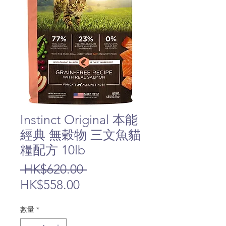
Instinct Original 本能
經典 無穀物 三文魚貓
糧配方 10lb
一
 HK$620.00 
促
般
HK$558.00
銷
價
數量
*
價
格