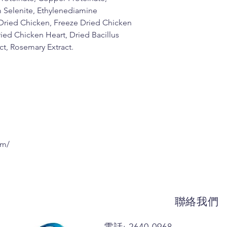
 Selenite, Ethylenediamine
 Dried Chicken, Freeze Dried Chicken
ied Chicken Heart, Dried Bacillus
t, Rosemary Extract.
om/
聯絡我們
電話: 2640 0968