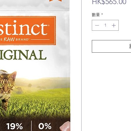
HK$565.00
數量
*