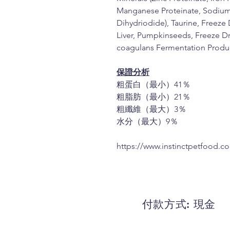
Manganese Proteinate, Sodium
Dihydriodide), Taurine, Freeze
Liver, Pumpkinseeds, Freeze Dr
coagulans Fermentation Produc
保證分析
粗蛋白（最小）41％
粗脂肪（最小）21％
粗纖維（最大）3％
水分（最大）9％
https://www.instinctpetfood.c
付款方式: 現金