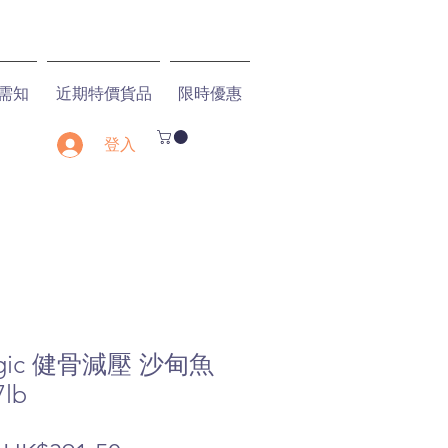
需知
近期特價貨品
限時優惠
登入
 Logic 健骨減壓 沙甸魚
lb