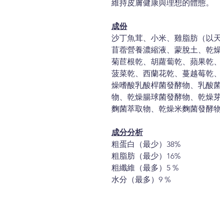
維持皮膚健康與理想的體態。
成份
沙丁魚茸、小米、雞脂肪（以
苜蓿營養濃縮液、蒙脫土、乾
菊苣根乾、胡蘿蔔乾、蘋果乾
菠菜乾、西蘭花乾、蔓越莓乾
燥嗜酸乳酸桿菌發酵物、乳酸
物、乾燥腸球菌發酵物、乾燥
麴菌萃取物、乾燥米麴菌發酵
成分分析
粗蛋白（最少）38%
粗脂肪（最少）16%
粗纖維（最多）5 %
水分（最多）9 %