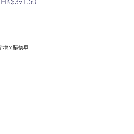
一
促
HK$391.50
般
銷
價
價
格
格
新增至購物車