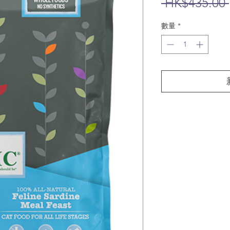
 HK$435.00 
數量
*