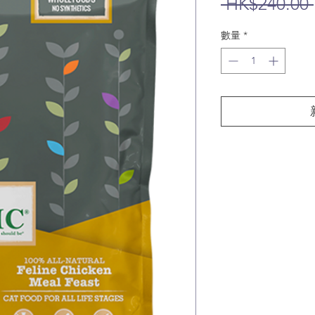
 HK$240.00 
數量
*