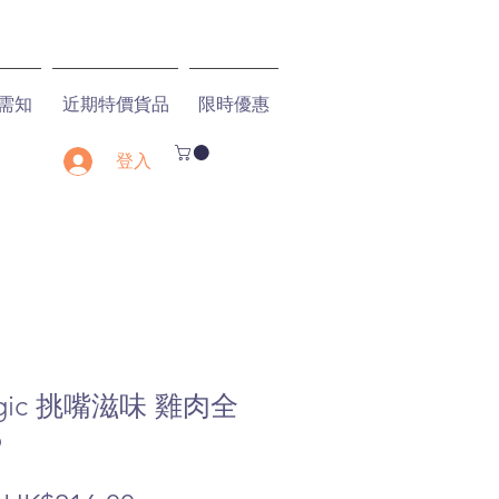
需知
近期特價貨品
限時優惠
登入
 Logic 挑嘴滋味 雞肉全
b