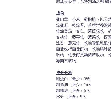
助成長發育，也特別滿足挑嘴
成份
雞肉茸、小米、雞脂肪（以天
燥雞肝、乾燥蛋、苜蓿營養濃
乾燥番茄、杏仁、菊苣根乾、
杏桃乾、藍莓乾、菠菜乾、西
迭香、蘑菇乾、乾燥嗜酸乳酸
菌雙歧桿菌發酵物、乾燥腸球
取物、乾發酵黑麴菌萃取物、
霉菌萃取物。
成分分析
粗蛋白（最少）38%
粗脂肪（最少）16%
粗纖維（最多）5 %
水分（最多）9 %