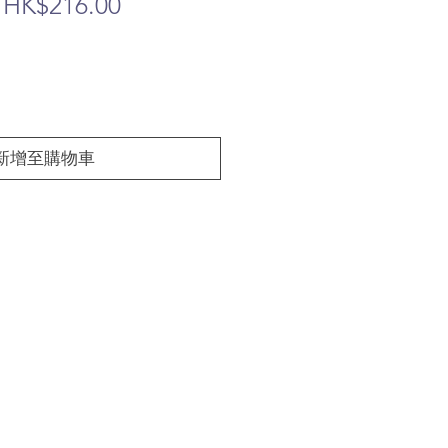
一
促
HK$216.00
般
銷
價
價
格
格
新增至購物車