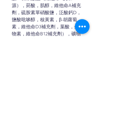
源），菸酸，肌醇，維他命A補充
劑，硫胺素單硝酸鹽，泛酸鈣D，
鹽酸吡哆醇，核黃素，β-胡蘿蔔
素，維他命D3補充劑，葉酸，生
物素，維他命B12補充劑），礦物
質（蛋白質鋅，硫酸亞鐵，氧化
鋅，蛋白質鐵，硫酸銅，蛋白質
銅，蛋白質錳，氧化錳，碘酸鈣，
硒酵母），牛磺酸， DL-蛋氨酸，
L-賴氨酸，菊苣根，嗜酸乳桿菌發
酵物，糞腸球菌發酵物，絲蘭萃取
物，左旋肉鹼，迷迭香。
聯絡我們
電話:
2640 0968