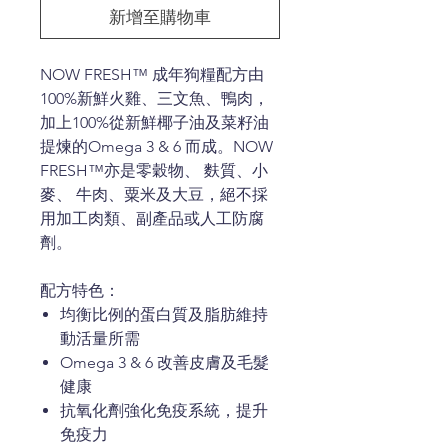
新增至購物車
NOW FRESH™ 成年狗糧配方由
100%新鮮火雞、三文魚、鴨肉，
加上100%從新鮮椰子油及菜籽油
提煉的Omega 3 & 6 而成。NOW
FRESH™亦是零穀物、 麩質、小
麥、 牛肉、粟米及大豆，絕不採
用加工肉類、副產品或人工防腐
劑。
配方特色：
均衡比例的蛋白質及脂肪維持
動活量所需
Omega 3 & 6 改善皮膚及毛髮
健康
抗氧化劑強化免疫系統，提升
免疫力