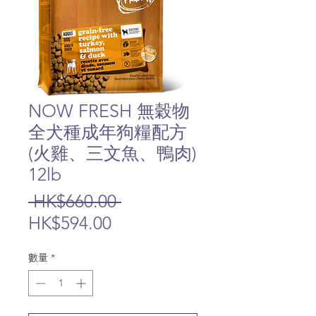
NOW FRESH 無穀物
全犬種成年狗糧配方
(火雞、三文魚、鴨肉)
12lb
一
 HK$660.00 
促
般
HK$594.00
銷
價
數量
*
價
格
格