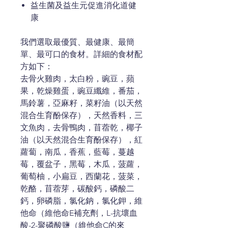
益生菌及益生元促進消化道健
康
我們選取最優質、最健康、最簡
單、最可口的食材。詳細的食材配
方如下：
去骨火雞肉，太白粉，豌豆，蘋
果，乾燥雞蛋，豌豆纖維，番茄，
馬鈴薯，亞麻籽，菜籽油（以天然
混合生育酚保存），天然香料，三
文魚肉，去骨鴨肉，苜蓿乾，椰子
油（以天然混合生育酚保存），紅
蘿蔔，南瓜，香蕉，藍莓，蔓越
莓，覆盆子，黑莓，木瓜，菠蘿，
葡萄柚，小扁豆，西蘭花，菠菜，
乾酪，苜蓿芽，碳酸鈣，磷酸二
鈣，卵磷脂，氯化鈉，氯化鉀，維
他命（維他命E補充劑，L-抗壞血
酸-2-聚磷酸鹽（維他命C的來