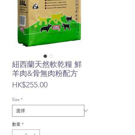
紐西蘭天然軟乾糧 鮮
羊肉&骨無肉粉配方
價
HK$255.00
格
Size
*
數量
*