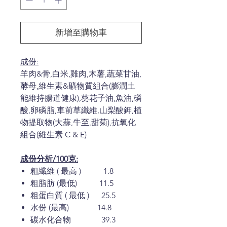
新增至購物車
成份:
羊肉&骨,白米,雞肉,木薯,蔬菜甘油,
酵母,維生素&礦物質組合(膨潤土
能維持腸道健康),葵花子油,魚油,磷
酸,卵磷脂,車前草纖維,山梨酸鉀,植
物提取物(大蒜,牛至,甜菊),抗氧化
組合(維生素 C & E)
成份分析/100克:
粗纖維 ( 最高 ) 1.8
粗脂肪 (最低) 11.5
粗蛋白質 ( 最低 ) 25.5
水份 (最高) 14.8
碳水化合物 39.3