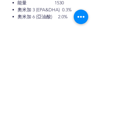
能量 1530
奧米加 3 (EPA&DHA) 0.3%
奧米加 6 (亞油酸) 2.0%
聯絡我們
電話:
2640 0968
地址: 新界屯門青柏徑6號鹿苑大廈
13號地鋪
WhatsApp: 91663444
付款方式: 現金