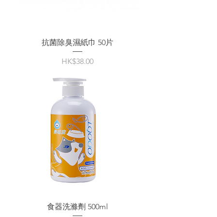
抗菌除臭濕紙巾 50片
價格
HK$38.00
食器洗滌劑 500ml