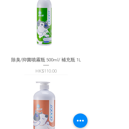
除臭/抑菌噴霧瓶 500ml/ 補充瓶 1L
價格
HK$110.00