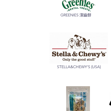
GREENIES 潔齒餅
STELLA&CHEWY'S (USA)