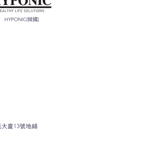
HYPONIC(韓國)
苑大廈13號地鋪