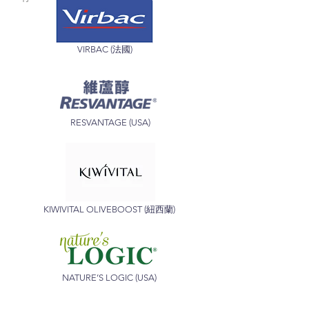
VIRBAC
(
法國)
RESVANTAGE
(USA
)
KIWIVITAL OLIVEBOOST (紐西蘭)
NATURE’S LOGIC
(USA
)