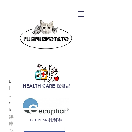
B
HEALTH CARE 保健品
l
a
n
k
無
ECUPHAR (比利時)
庫
存