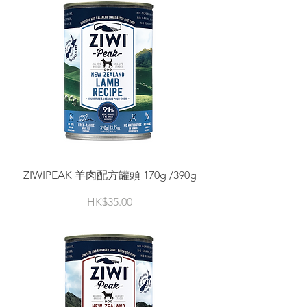
ZIWIPEAK 羊肉配方罐頭 170g /390g
價格
HK$35.00