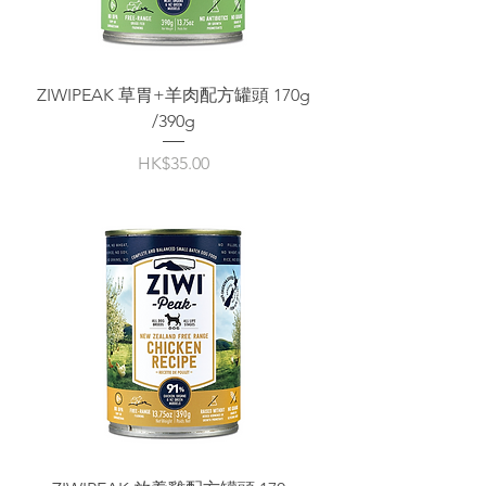
ZIWIPEAK 草胃+羊肉配方罐頭 170g
/390g
價格
HK$35.00