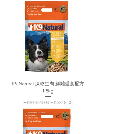
K9 Natural 凍乾生肉 鮮雞盛宴配方
1.8kg
一般價格
促銷價格
HK$1,020.00
HK$818.00