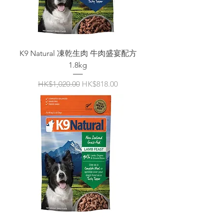
K9 Natural 凍乾生肉 牛肉盛宴配方
1.8kg
一般價格
促銷價格
HK$1,020.00
HK$818.00