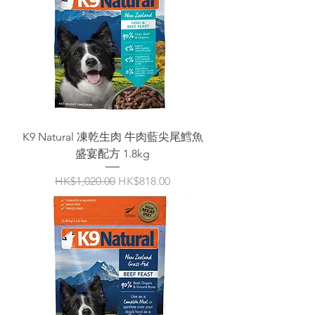
K9 Natural 凍乾生肉 牛肉藍尖尾鱈魚
盛宴配方 1.8kg
一般價格
促銷價格
HK$1,020.00
HK$818.00