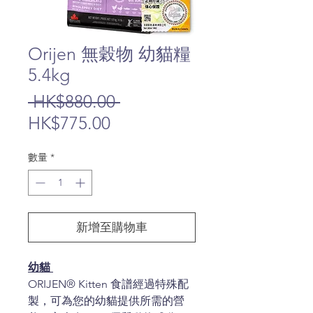
Orijen 無穀物 幼貓糧
5.4kg
一
 HK$880.00 
促
般
HK$775.00
銷
價
數量
*
價
格
格
新增至購物車
幼貓
ORIJEN® Kitten 食譜經過特殊配
製，可為您的幼貓提供所需的營