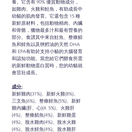
養。它含有 90% 優質動物成分，
如雞肉、火雞和鮭魚，有助成長中
幼貓的肌肉發育。它還包含 15 種
新鮮原材料，包括動物精肉、內臟
和骨骼，獵物最多汁和最有營養的
部分。食譜其中來自鮭魚、整條鯖
魚和鯡魚以及狹鱈油的天然 DHA
和 EPA有助於支持小貓的大腦發育
和認知功能。當您給它們餵食所需
的新鮮動物蛋白質時，您的幼貓就
會茁壯成長。
成分
:
新鮮雞肉(31%)、新鮮火雞(8%)、
三文魚(6%)、整條鯡魚(5%)、新鮮
雞內臟(肝、心)(4. 5%)、火雞肝
(4%)、整條鯖魚(4%)、新鮮雞蛋
(4%)、脫水雞肉(4%)、脫水火雞
(4%)、脫水鯡魚(4%)、脫水雞肝