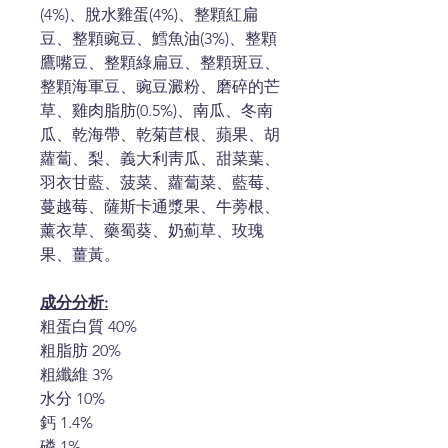
(4%)、脫水雞蛋(4%)、整顆紅扁
豆、整顆豌豆、鱈魚油(3%)、整顆
鷹嘴豆、整顆綠扁豆、整顆斑豆、
整顆海軍豆、豌豆澱粉、磨碎的芒
草、雞肉脂肪(0.5%)、南瓜、冬南
瓜、乾海帶、乾菊苣根、蘋果、胡
蘿蔔、梨、義大利靑瓜、甜菜葉、
羽衣甘藍、菠菜、蘿蔔菜、藍莓、
蔓越莓、薩斯卡通漿果、牛蒡根、
薰衣草、藥蜀葵、奶薊草、玫瑰
果、薑黃。
成分分析
:
粗蛋白質 40%
粗脂肪 20%
粗纖維 3%
水分 10%
鈣 1.4%
磷 1%