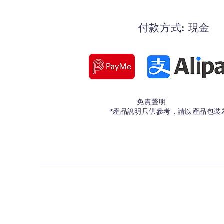
付款方式: 現金
免責聲明
*產品說明只供參考，請以產品包裝