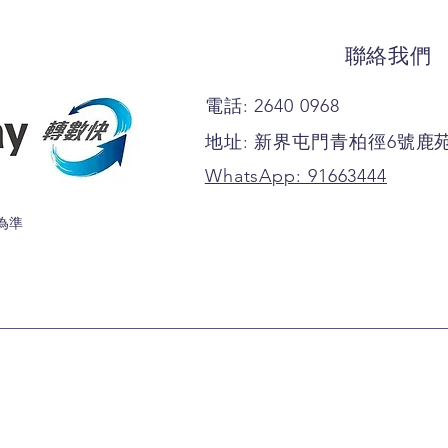
聯絡我們
電話: 2640 0968
地址: 新界屯門青柏徑6號鹿
WhatsApp: 91663444
為準