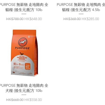
PURPOSE 無穀物 走地雞肉 全
PURPOSE 無穀物 走地鴨肉 
貓糧 (後生元)配方 10lb
貓糧 (後生元)配方 4.5lb
一般價格
促銷價格
一般價格
促銷價格
HK$788.00
HK$648.00
HK$368.00
HK$285.00
PURPOSE 無穀物 走地雞肉 全
犬糧 (後生元)配方 10lb
一般價格
促銷價格
HK$668.00
HK$558.00