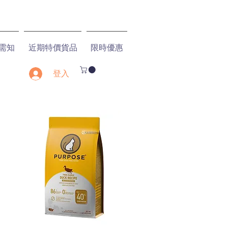
需知
近期特價貨品
限時優惠
登入