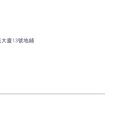
苑大廈13號地鋪