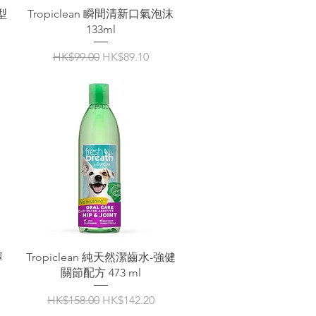
型
Tropiclean 瞬間清新口氣泡沫
133ml
一般價格
促銷價格
HK$99.00
HK$89.10
澤
Tropiclean 純天然潔齒水-強健
關節配方 473 ml
一般價格
促銷價格
HK$158.00
HK$142.20