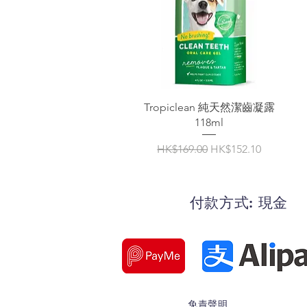
Tropiclean 純天然潔齒凝露
118ml
一般價格
促銷價格
HK$169.00
HK$152.10
付款方式: 現金
免責聲明