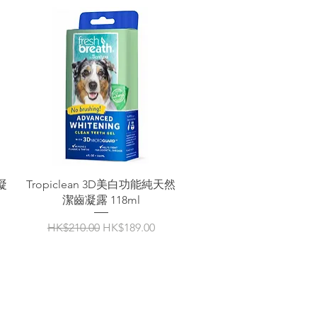
凝
Tropiclean 3D美白功能純天然
潔齒凝露 118ml
一般價格
促銷價格
HK$210.00
HK$189.00